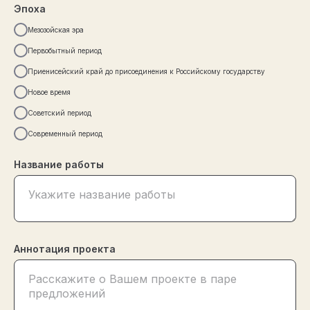
Эпоха
Мезозойская эра
Первобытный период
Приенисейский край до присоединения к Российскому государству
Новое время
Советский период
Современный период
Название работы
Аннотация проекта